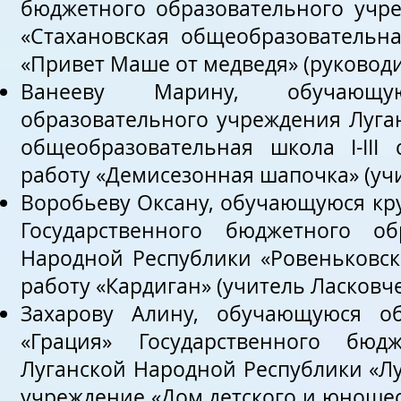
бюджетного образовательного учр
«Стахановская общеобразовательная
«Привет Маше от медведя» (руководи
Ванееву Марину, обучающую
образовательного учреждения Луга
общеобразовательная школа I-III 
работу «Демисезонная шапочка» (учи
Воробьеву Оксану, обучающуюся кру
Государственного бюджетного об
Народной Республики «Ровеньковск
работу «Кардиган» (учитель Ласковче
Захарову Алину, обучающуюся об
«Грация» Государственного бюд
Луганской Народной Республики «Л
учреждение «Дом детского и юношеск