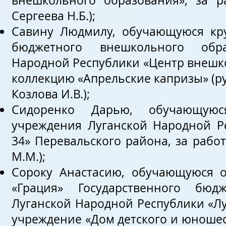
внешкольного образования», за р
Сергеева Н.Б.);
Савину Людмилу, обучающуюся кру
бюджетного внешкольного обра
Народной Республики «Центр внешко
коллекцию «Апрельские капризы» (р
Козлова И.В.);
Сидоренко Дарью, обучающуюся
учреждения Луганской Народной Р
34» Перевальского района, за рабо
М.М.);
Сороку Анастасию, обучающуюся о
«Грация» Государственного бюд
Луганской Народной Республики «Л
учреждение «Дом детского и юношеск