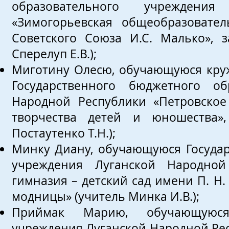
образовательного учреждени
«Зимогорьевская общеобразовател
Советского Союза И.С. Малько», 
Сперелуп Е.В.);
Миготину Олесю, обучающуюся круж
Государственного бюджетного об
Народной Республики «Петровско
творчества детей и юношества»,
Постаутенко Т.Н.);
Минку Диану, обучающуюся Государ
учреждения Луганской Народной
гимназия – детский сад имени П. Н.
модницы» (учитель Минка И.В.);
Приймак Марию, обучающуюся 
учреждения Луганской Народной Рес