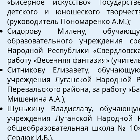
«Бисерное искусство» Государст
детского и юношеского творчеств
(руководитель Пономаренко А.М.);
Сидорову Милену, обучающую
образовательного учреждения ср
Народной Республики «Свердловск
работу «Весенняя фантазия» (учитель
Ситникову Елизавету, обучающую
учреждения Луганской Народной 
Перевальского района, за работу «Б
Мишенина А.А.);
Шунькину Владиславу, обучающую
учреждения Луганской Народной Р
общеобразовательная школа № 10»,
Сердюк И.Б.).